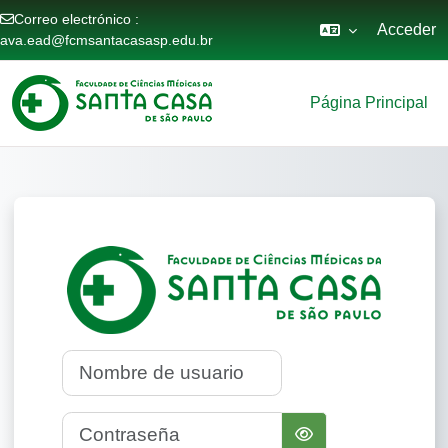
Correo electrónico :
Acceder
ava.ead@fcmsantacasasp.edu.br
Salta al contenido principal
Página Principal
Entrar a Ambie
Nombre de usuario
Contraseña